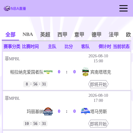
首页
NBA直播
NBA
全部
英超
西甲
意甲
德甲
法甲
欧
足球直播
赛事分类
比赛时间
主队
比分
客队
倒计时
当前状态
篮球直播
2026-08-10
菲MPBL
15:00
NBA视频
0
:
0
帕拉纳克爱国者队
宾南塔塔克
NBA新闻
:
:
8
56
31
即将开始
2026-08-10
菲MPBL
17:00
0
:
0
玛丽基纳
塔马劳斯
:
:
10
56
31
即将开始