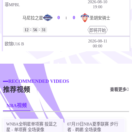
2026-08-10
菲MPBL
19:00
0
:
0
马尼拉之星
圣胡安骑士
:
:
12
56
31
即将开始
2026-08-11
欧锦U16 B
00:00
0
:
0
黑山U16
爱尔兰U16
:
:
17
56
31
即将开始
2026-08-11
RECOMMENDED VIDEOS
欧锦U16 B
00:00
推荐视频
查看更多
0
:
0
斯洛伐克U16
荷兰U16
NBA视频
:
:
17
56
31
即将开始
2026-08-11
欧锦U16 B
WNBA全明星单项赛 投篮之
07月19日NBA夏季联赛 步行
00:00
星 - 单项赛 全场录像
者 - 鹈鹕 全场录像