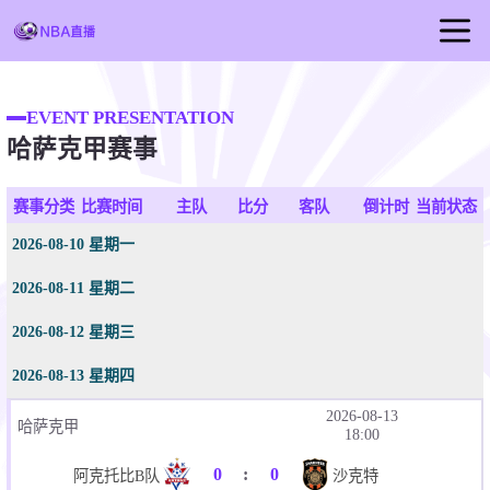
首页
EVENT PRESENTATION
NBA直播
哈萨克甲赛事
足球直播
篮球直播
赛事分类
比赛时间
主队
比分
客队
倒计时
当前状态
NBA视频
2026-08-10 星期一
NBA新闻
2026-08-11 星期二
2026-08-12 星期三
2026-08-13 星期四
2026-08-13
哈萨克甲
18:00
0
:
0
阿克托比B队
沙克特