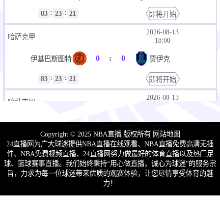
:
:
83
23
21
即将开始
2026-08-13
哈萨克甲
18:00
0
:
0
伊基巴斯图特
贾伊克
:
:
83
23
21
即将开始
2026-08-13
哈萨克甲
18:00
0
:
0
艾斯坦拿B队
杜保尔B队
Copyright © 2025 NBA直播 版权所有
网站地图
:
:
24直播网为广大球迷提供NBA直播在线观看、NBA直播免费高清无插
83
23
21
即将开始
件、NBA免费视频直播、24直播网努力做最好的体育直播以及热门足
2026-08-13
球、篮球赛事直播。我们始终秉持“用心做直播，诚心为球迷”的服务宗
哈萨克甲
18:00
旨，力求为每一位球迷带来优质的观赛体验，让您尽情享受体育的魅
力！
0
:
0
卡拉特B队
奥杜斯基克
:
:
83
23
21
即将开始