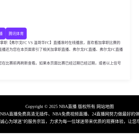
播
腾讯体育
00，加拿职【弗尔戈FC VS 温哥华FC】直播准时在线播放，喜欢看加拿职比赛的
播还为您在本页面索引了相关加拿职直播、弗尔戈FC直播、弗尔戈FC直播
您在比赛前再刷新查看。如果本页面比赛已经过期已经过期，或者以上信号
Copyright © 2025 NBA直播 版权所有
网站地图
、NBA直播免费高清无插件、NBA免费视频直播、24直播网努力做最好
，诚心为球迷”的服务宗旨，力求为每一位球迷带来优质的观赛体验，让您