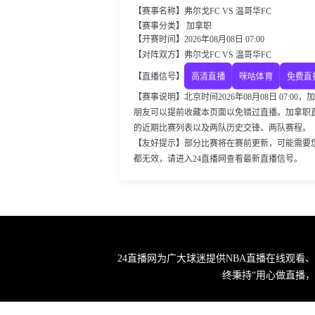
【赛事名称】弗尔戈FC VS 温哥华FC
【赛事分类】 加拿职
【开赛时间】2026年08月08日 07:00
【对阵双方】弗尔戈FC VS 温哥华FC
高清直播
咪咕体育
免费直
【直播信号】
【赛事说明】北京时间2026年08月08日 07:
朋友可以提前收藏本页面以免错过直播。加拿职直
的近期比赛列表以及两队历史交锋、两队赛程。
【友好提示】部分比赛将在赛前更新，可能需要
都无效，请进入24直播网查看最新直播信号。
24直播网为广大球迷提供NBA直播在线观看
终秉持“用心做直播