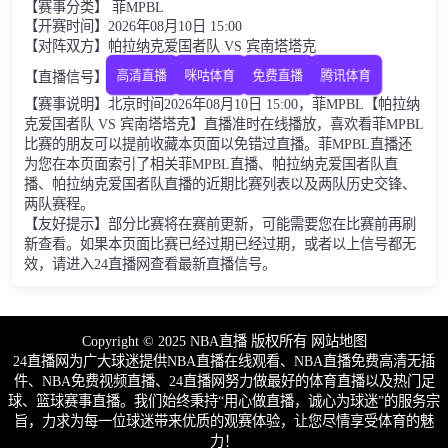
【赛事分类】 菲MPBL
【开赛时间】2026年08月10日 15:00
【对阵双方】帕拉纳克爱国者队 VS 宾南塔塔克
【直播信号】
高清直播
咪咕体育
免费直播
腾讯体育
【赛事说明】北京时间2026年08月10日 15:00，菲MPBL【帕拉纳
克爱国者队 VS 宾南塔塔克】直播准时在线播放，喜欢看菲MPBL
比赛的朋友可以提前收藏本页面以免错过直播。菲MPBL直播还
为您在本页面索引了相关菲MPBL直播、帕拉纳克爱国者队直
播、帕拉纳克爱国者队直播的近期比赛列表以及两队历史交锋、
两队赛程。
【友好提示】部分比赛将在赛前更新，可能需要您在比赛前再刷
新查看。如果本页面比赛已经过期已经过期，或者以上信号都无
效，请进入24直播网查看最新直播信号。
Copyright © 2025 NBA直播 版权所有
网站地图
24直播网为广大球迷提供NBA直播在线观看、NBA直播免费高清无插
件、NBA免费视频直播、24直播网努力做最好的体育直播以及热门足
球、篮球赛事直播。我们始终秉持“用心做直播，诚心为球迷”的服务宗
旨，力求为每一位球迷带来优质的观赛体验，让您尽情享受体育的魅
力！