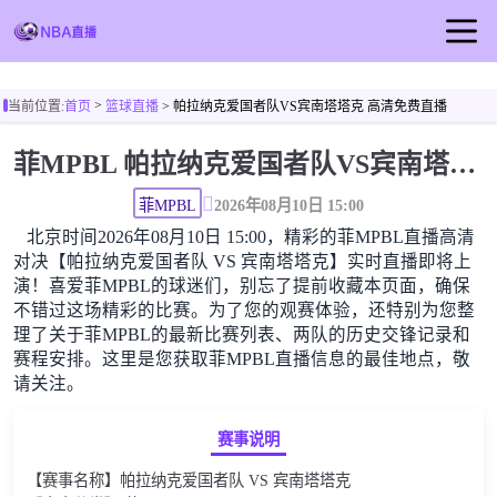
首页
>
当前位置:
首页
篮球直播
> 帕拉纳克爱国者队VS宾南塔塔克 高清免费直播
NBA直播
菲MPBL 帕拉纳克爱国者队VS宾南塔塔克高清直播免费观看
足球直播
篮球直播
菲MPBL
2026年08月10日 15:00
北京时间2026年08月10日 15:00，精彩的菲MPBL直播高清
NBA视频
对决【帕拉纳克爱国者队 VS 宾南塔塔克】实时直播即将上
NBA新闻
演！喜爱菲MPBL的球迷们，别忘了提前收藏本页面，确保
不错过这场精彩的比赛。为了您的观赛体验，还特别为您整
理了关于菲MPBL的最新比赛列表、两队的历史交锋记录和
赛程安排。这里是您获取菲MPBL直播信息的最佳地点，敬
请关注。
赛事说明
【赛事名称】帕拉纳克爱国者队 VS 宾南塔塔克