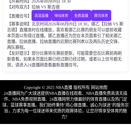
【开赛时间】2026年08月09日 18:30
【对阵双方】拉纳 VS 斯吉德
【直播信号】
高清直播
咪咕体育
免费直播
腾讯体育
【赛事说明】北京时间2026年08月09日 18:30，挪乙【拉纳 VS 斯
吉德】直播准时在线播放，喜欢看挪乙比赛的朋友可以提前收藏
本页面以免错过直播。挪乙直播还为您在本页面索引了相关挪乙
直播、拉纳直播、拉纳直播的近期比赛列表以及两队历史交锋、
两队赛程。
【友好提示】部分比赛将在赛前更新，可能需要您在比赛前再刷
新查看。如果本页面比赛已经过期已经过期，或者以上信号都无
效，请进入24直播网查看最新直播信号。
Copyright © 2025 NBA直播 版权所有
网站地图
24直播网为广大球迷提供NBA直播在线观看、NBA直播免费高清无插
件、NBA免费视频直播、24直播网努力做最好的体育直播以及热门足
球、篮球赛事直播。我们始终秉持“用心做直播，诚心为球迷”的服务宗
旨，力求为每一位球迷带来优质的观赛体验，让您尽情享受体育的魅
力！