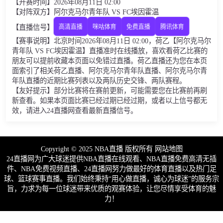
【开赛时间】2026年08月11日 02:00
【对阵双方】阿尔克马尔青年队 VS FC埃因霍温
【直播信号】
高清直播
咪咕体育
免费直播
腾讯体育
【赛事说明】北京时间2026年08月11日 02:00，荷乙【阿尔克马尔
青年队 VS FC埃因霍温】直播准时在线播放，喜欢看荷乙比赛的
朋友可以提前收藏本页面以免错过直播。荷乙直播还为您在本页
面索引了相关荷乙直播、阿尔克马尔青年队直播、阿尔克马尔青
年队直播的近期比赛列表以及两队历史交锋、两队赛程。
【友好提示】部分比赛将在赛前更新，可能需要您在比赛前再刷
新查看。如果本页面比赛已经过期已经过期，或者以上信号都无
效，请进入24直播网查看最新直播信号。
Copyright © 2025 NBA直播 版权所有
网站地图
24直播网为广大球迷提供NBA直播在线观看、NBA直播免费高清无插
件、NBA免费视频直播、24直播网努力做最好的体育直播以及热门足
球、篮球赛事直播。我们始终秉持“用心做直播，诚心为球迷”的服务宗
旨，力求为每一位球迷带来优质的观赛体验，让您尽情享受体育的魅
力！