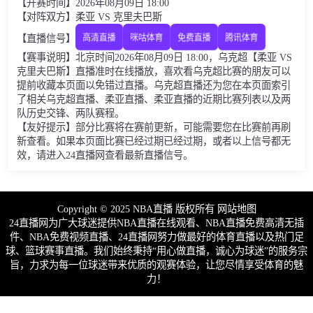
【开赛时间】2026年08月09日 18:00
【对阵双方】柔亚 VS 克里夫巴斯
【直播信号】
高清直播
咪咕体育
免费直播
腾讯体育
【赛事说明】北京时间2026年08月09日 18:00，乌克超【柔亚 VS
克里夫巴斯】直播准时在线播放，喜欢看乌克超比赛的朋友可以
提前收藏本页面以免错过直播。乌克超直播还为您在本页面索引
了相关乌克超直播、柔亚直播、柔亚直播的近期比赛列表以及两
队历史交锋、两队赛程。
【友好提示】部分比赛将在赛前更新，可能需要您在比赛前再刷
新查看。如果本页面比赛已经过期已经过期，或者以上信号都无
效，请进入24直播网查看最新直播信号。
Copyright © 2025 NBA直播 版权所有
网站地图
24直播网为广大球迷提供NBA直播在线观看、NBA直播免费高清无插
件、NBA免费视频直播、24直播网努力做最好的体育直播以及热门足
球、篮球赛事直播。我们始终秉持“用心做直播，诚心为球迷”的服务宗
旨，力求为每一位球迷带来优质的观赛体验，让您尽情享受体育的魅
力！