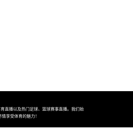
的体育直播以及热门足球、篮球赛事直播。我们始
尽情享受体育的魅力！