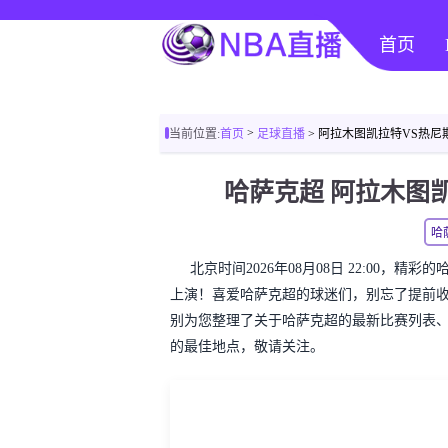
首页
>
当前位置:
首页
足球直播
> 阿拉木图凯拉特VS热尼
哈萨克超 阿拉木图
哈
北京时间2026年08月08日 22:00，
上演！喜爱哈萨克超的球迷们，别忘了提前
别为您整理了关于哈萨克超的最新比赛列表
的最佳地点，敬请关注。