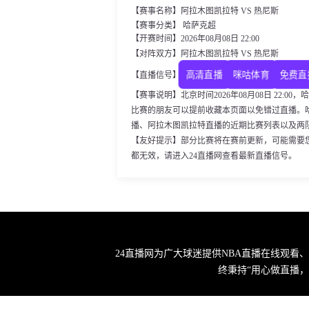
【赛事名称】阿拉木图凯拉特 VS 热尼斯
【赛事分类】 哈萨克超
【开赛时间】2026年08月08日 22:00
【对阵双方】阿拉木图凯拉特 VS 热尼斯
高清直播
咪咕体育
免费直
【直播信号】
【赛事说明】北京时间2026年08月08日 22:
比赛的朋友可以提前收藏本页面以免错过直播。
播、阿拉木图凯拉特直播的近期比赛列表以及两
【友好提示】部分比赛将在赛前更新，可能需要
都无效，请进入24直播网查看最新直播信号。
24直播网为广大球迷提供NBA直播在线观看
终秉持“用心做直播