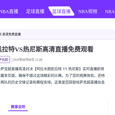
NBA直播
足球直播
篮球直播
NBA视频
NB
斯 高清免费直播
凯拉特VS热尼斯高清直播免费观看
萨克超
2026年08月08日 22:00
精彩的哈萨克超直播高清对决【阿拉木图凯拉特 VS 热尼斯】实时直播即将
收藏本页面，确保不错过这场精彩的比赛。为了您的观赛体验，还特
、两队的历史交锋记录和赛程安排。这里是您获取哈萨克超直播信息
赛事说明